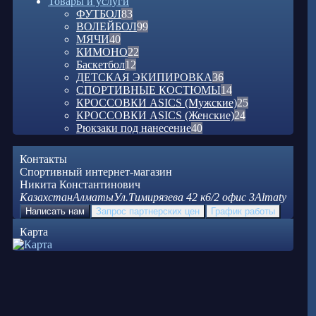
Товары и услуги
ФУТБОЛ
83
ВОЛЕЙБОЛ
99
МЯЧИ
40
КИМОНО
22
Баскетбол
12
ДЕТСКАЯ ЭКИПИРОВКА
36
СПОРТИВНЫЕ КОСТЮМЫ
14
КРОССОВКИ ASICS (Мужские)
25
КРОССОВКИ ASICS (Женские)
24
Рюкзаки под нанесение
40
Контакты
Спортивный интернет-магазин
Никита Константинович
Казахстан
Алматы
Ул.Тимирязева 42 к6/2 офис 3
Almaty
Написать нам
Запрос партнерских цен
График работы
Карта