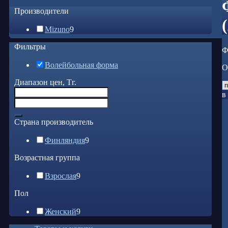
Производители
Mizuno
9
Фильтры
Ф
Волейбольная форма
О
Диапазон цен, Тг.
в
Страна производитель
Финляндия
9
Возрастная группа
Взрослая
9
Пол
Женский
9