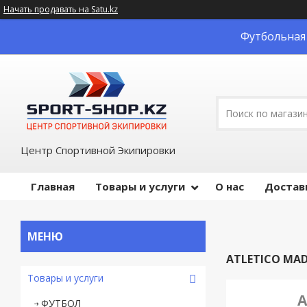
Начать продавать на Satu.kz
Футбольная 
Центр Спортивной Экипировки
Главная
Товары и услуги
О нас
Достав
ATLETICO MA
Товары и услуги
A
ФУТБОЛ