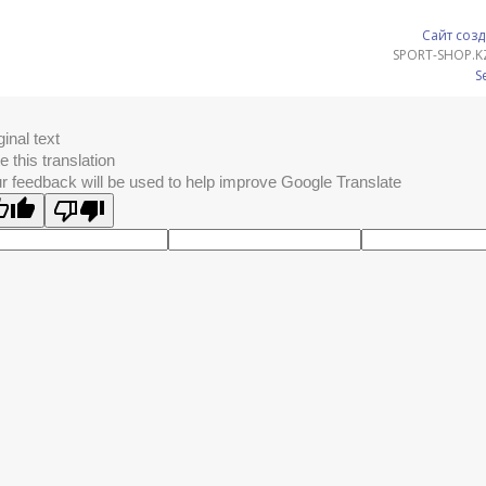
Сайт созд
SPORT-SHOP.K
S
ginal text
e this translation
r feedback will be used to help improve Google Translate