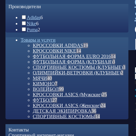
Производители
Adidas
6
Nike
6
Puma
2
Товары и услуги
КРОССОВКИ ADIDAS
19
КРОССОВКИ NIKE
14
ФУТБОЛЬНАЯ ФОРМА EURO 2016
14
ФУТБОЛЬНАЯ ФОРМА (КЛУБНАЯ)
3
СПОРТИВНЫЕ КОСТЮМЫ (КЛУБНЫЕ)
3
ОЛИМПИЙКИ-ВЕТРОВКИ (КЛУБНЫЕ)
2
МЯЧИ
40
КИМОНО
7
ВОЛЕЙБОЛ
99
КРОССОВКИ ASICS (Мужские)
25
ФУТБОЛ
27
КРОССОВКИ ASICS (Женские)
24
ДЕТСКАЯ ЭКИПИРОВКА
36
СПОРТИВНЫЕ КОСТЮМЫ
14
Контакты
Спортивный интернет-магазин