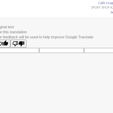
Сайт созд
SPORT-SHOP.K
S
ginal text
e this translation
r feedback will be used to help improve Google Translate