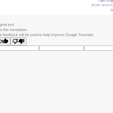
Сайт созд
SPORT-SHOP.K
S
ginal text
e this translation
r feedback will be used to help improve Google Translate