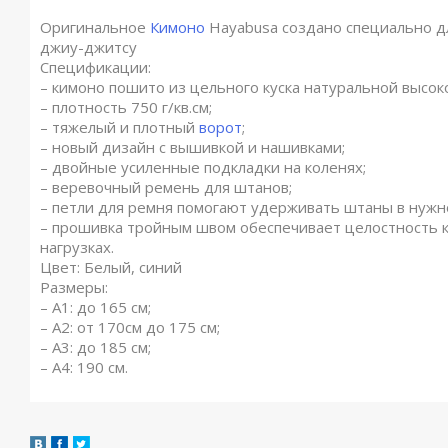
Оригинальное
Кимоно
Hayabusa создано специально д
джиу-джитсу
Спецификации:
– кимоно пошито из цельного куска натуральной высок
– плотность 750 г/кв.см;
– тяжелый и плотный
ворот
;
– новый дизайн с вышивкой и нашивками;
– двойные усиленные подкладки на коленях;
– веревочный ремень для штанов;
– петли для ремня помогают удерживать штаны в нужн
– прошивка тройным швом обеспечивает целостность 
нагрузках.
Цвет: Белый, синий
Размеры:
– A1: до 165 см;
– A2: от 170см до 175 см;
– A3: до 185 см;
– A4: 190 см.