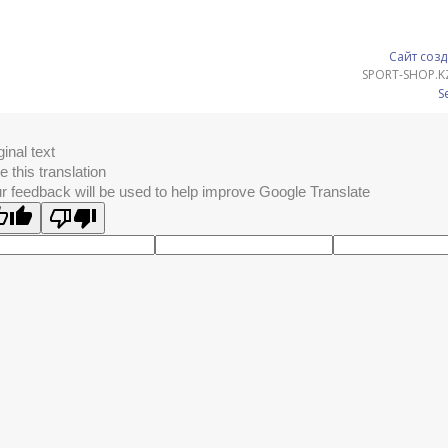
Сайт созд
SPORT-SHOP.K
S
ginal text
e this translation
r feedback will be used to help improve Google Translate