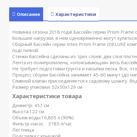
Описание
Характеристики
Новинка сезона 2018 года! Бассейн серии Prism Frame 
большие нагрузки, в нем одновременно могут купаться
Сборный бассейн серии Intex Prism Frame (DELUXE комп
подстилкой.
Стенки бассейна сделаны из трех слоев: два слоя плот
Лента из полипропилена, «опоясывающая» весь бассейн
Не требует подготовки грунта и насыпки песка. Все, ч
Процесс сборки бассейна занимает 45-60 минут (до на
Сливной клапан присоединяется к садовому шлангу. Во
Размер упаковки: 52х50х129 см
Характеристики товара
Диаметр: 457 см
Высота:122 см
Объем воды:16,805 л (90%)
Фильтр-насос 3785 л/час
Лестница
Подстилка с крышкой