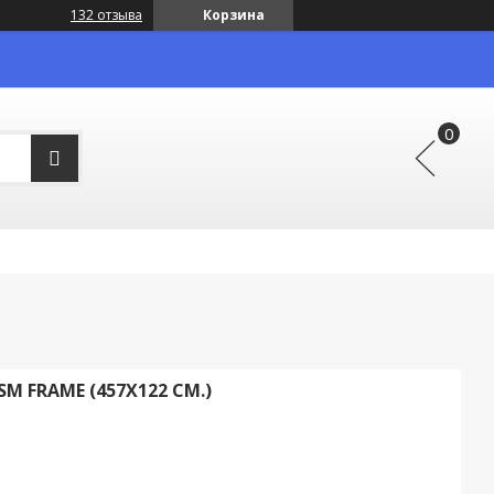
132 отзыва
Корзина
M FRAME (457Х122 СМ.)