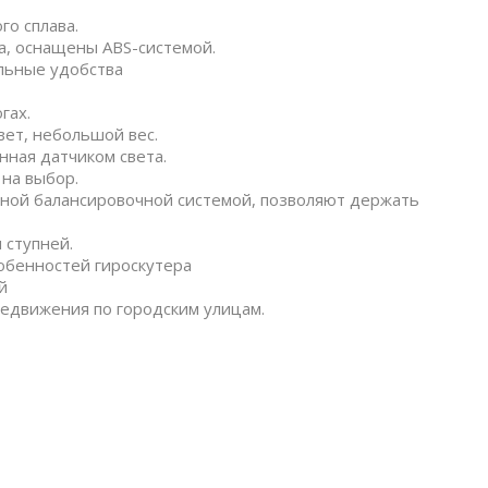
го сплава.
а, оснащены ABS-системой.
льные удобства
гах.
ет, небольшой вес.
нная датчиком света.
 на выбор.
ойной балансировочной системой, позволяют держать
 ступней.
собенностей гироскутера
й
редвижения по городским улицам.