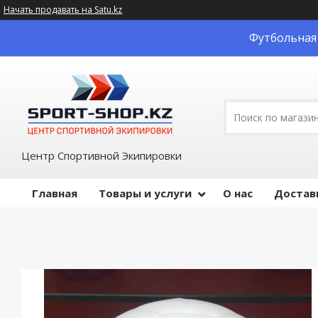
Начать продавать на Satu.kz
Футбольная 
Центр Спортивной Экипировки
Главная
Товары и услуги
О нас
Достав