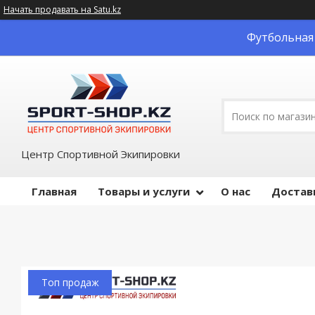
Начать продавать на Satu.kz
Футбольная 
Центр Спортивной Экипировки
Главная
Товары и услуги
О нас
Достав
Топ продаж