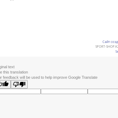
Сайт созд
SPORT-SHOP.K
S
ginal text
e this translation
r feedback will be used to help improve Google Translate