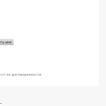
ить мне
дней
по договоренности