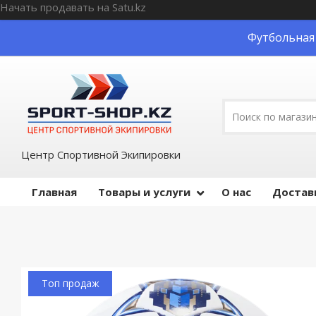
Начать продавать на Satu.kz
Футбольная 
Центр Спортивной Экипировки
Главная
Товары и услуги
О нас
Достав
Топ продаж