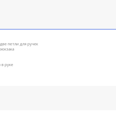
две петли для ручек
рюкзака
 в руке