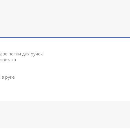
две петли для ручек
рюкзака
 в руке