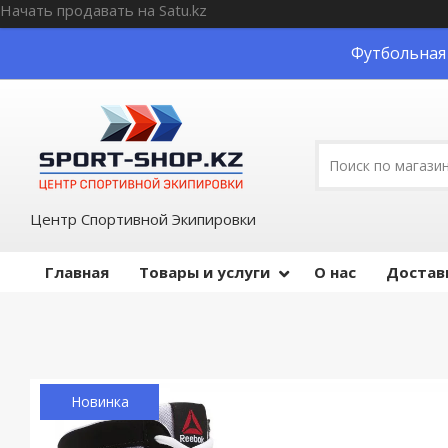
Начать продавать на Satu.kz
Футбольная 
Центр Спортивной Экипировки
Главная
Товары и услуги
О нас
Достав
Новинка