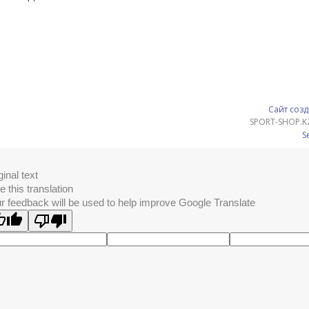
Сайт созд
SPORT-SHOP.K
S
ginal text
e this translation
r feedback will be used to help improve Google Translate