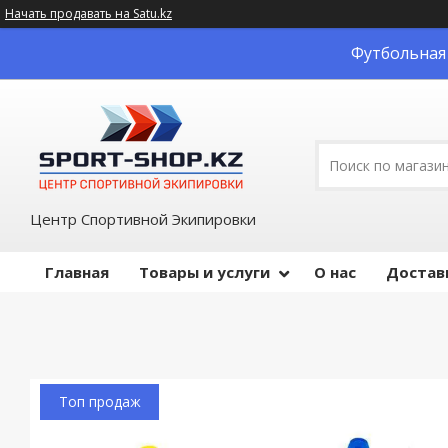
Начать продавать на Satu.kz
Футбольная 
Центр Спортивной Экипировки
Главная
Товары и услуги
О нас
Достав
Топ продаж