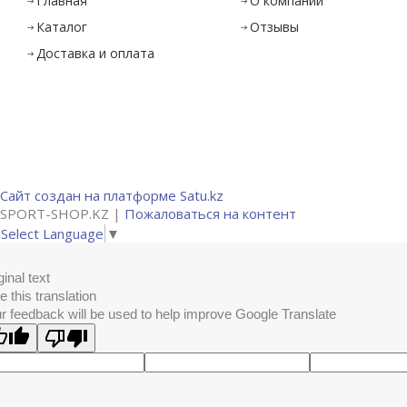
Главная
О компании
Каталог
Отзывы
Доставка и оплата
Сайт создан на платформе Satu.kz
SPORT-SHOP.KZ |
Пожаловаться на контент
Select Language
▼
ginal text
e this translation
r feedback will be used to help improve Google Translate