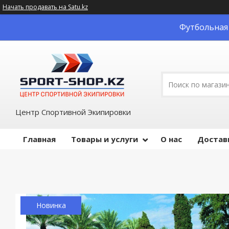
Начать продавать на Satu.kz
Футбольная 
Центр Спортивной Экипировки
Главная
Товары и услуги
О нас
Достав
Новинка