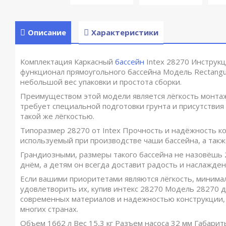
Описание
Характеристики
бассейн
Комплектация Каркасный
Intex 28270 Инструкция по 
прямоугольного бассейна Модель Rectangular Frame Pool 28270
сборки.
Преимуществом этой модели является лёгкость монтажа и удо
специальной подготовки грунта и присутствия специалиста, де
Типоразмер 28270 от Intex Прочность и надёжность констру
производстве чаши бассейна, а также сборный каркас из стал
Грандиозными, размеры такого бассейна не назовёшь 220 × 150
всегда доставит радость и наслаждение.
Если вашими приоритетами являются лёгкость, минимальные г
интекс 28270 Модель 28270 для детей Intex 28270 отличаетс
конструкции, которую проверили временем тысячи пользовате
Объем 1662 л Вес 15,3 кг Разъем насоса 32 мм Габариты упаков