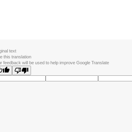
ГРУППЫ Т
Товары и услуги
ФУТБОЛ
ВОЛЕЙБОЛ
БАСКЕТБОЛ
Спортивные мячи
БОКС
ОДЕЖДА ДЛЯ ЕДИНОБОРСТВ
КИМОНО
ФУТБОЛ
ШТАНГИ,БЛИНЫ,ГАНТЕЛИ
ММА и ЕДИНОБОРСТВА