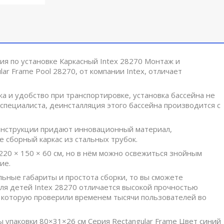
установке Каркасный Intex 28270 Монтаж и функционал
, от компании Intex, отличает небольшой вес упаковки и простота
бство при транспортировке, установка бассейна не требует
инсталляция этого бассейна производится с такой же лёгкостью.
кции придают инновационный материал, используемый при
ьных трубок.
 × 60 см, но в нём можно освежиться знойным днём, а детям он
абариты и простота сборки, то вы сможете удовлетворить их, купив
я высокой прочностью современных материалов и надежностью
лей во многих странах.
ки 80×31×26 см Серия Rectangular Frame Цвет синий