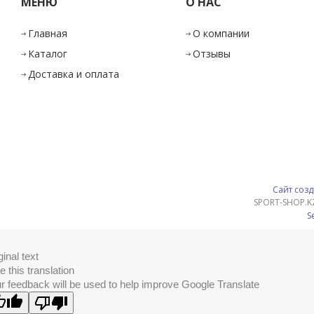
МЕНЮ
О НАС
Главная
О компании
Каталог
Отзывы
Доставка и оплата
Сайт созд
SPORT-SHOP.K
S
ginal text
e this translation
r feedback will be used to help improve Google Translate