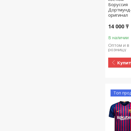
Боруссия
Дортмунд
оригинал
14 000 ₸
В наличии
Оптом и в
розницу
Купи
Топ про