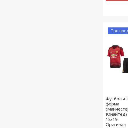
Топ про
Футбольн
форма
(Манчесте
Юнайтед)
18/19
Оригинал