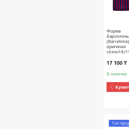
Форма
Барселон
(Barcelona)
оригинал
сезон18/1
17 100 ₸
В наличии
Купи
Топ про