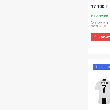
17 100 ₸
В наличии
Оптом и в
розницу
Купи
Топ про