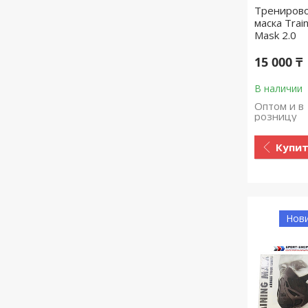
Трениров
маска Train
Mask 2.0
15 000 ₸
В наличии
Оптом и в
розницу
Купи
Нов