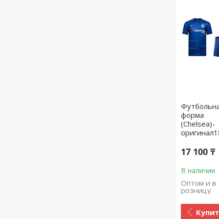
Футбольн
форма
(Chelsea)-
оригинал1
17 100 ₸
В наличии
Оптом и в
розницу
Купи