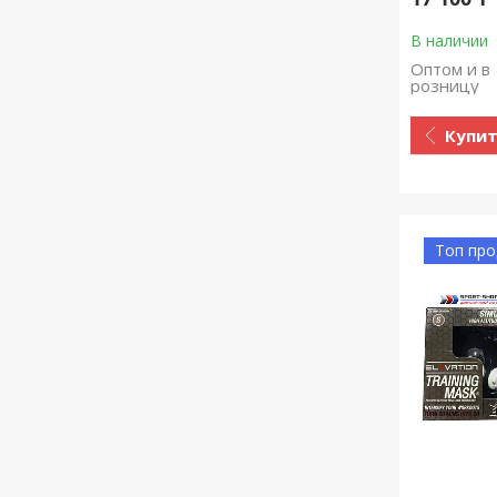
В наличии
Оптом и в
розницу
Купи
Топ пр