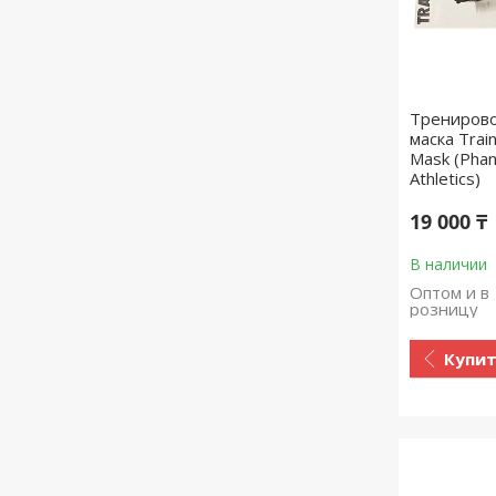
Трениров
маска Train
Mask (Pha
Athletics)
19 000 ₸
В наличии
Оптом и в
розницу
Купи