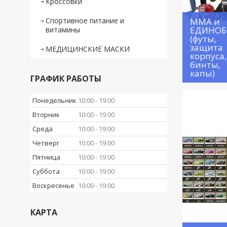
Кроссовки
Спортивное питание и
ММА и
ЕДИНОБ
витамины
(футы,
защита
МЕДИЦИНСКИЕ МАСКИ
корпуса,
бинты,
капы)
ГРАФИК РАБОТЫ
Понедельник
10:00
19:00
Вторник
10:00
19:00
Среда
10:00
19:00
Четверг
10:00
19:00
Пятница
10:00
19:00
Суббота
10:00
19:00
Воскресенье
10:00
19:00
КАРТА