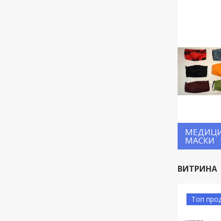
МЕДИЦ
МАСКИ
ВИТРИНА
Топ про