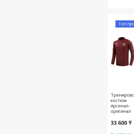
Топ пр
Трениров
костюм
Арсенал-
оригинал
33 600 ₸