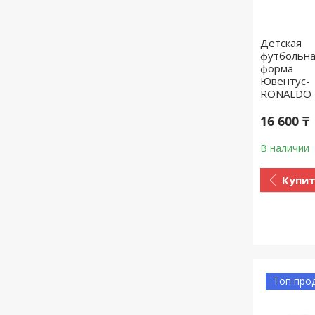
Детская
футбольн
форма
Ювентус-
RONALDO 
16 600 ₸
В наличии
Купи
Топ про