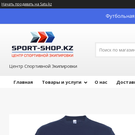
Начать продавать на Satu.kz
Футбольная 
Центр Спортивной Экипировки
Главная
Товары и услуги
О нас
Достав