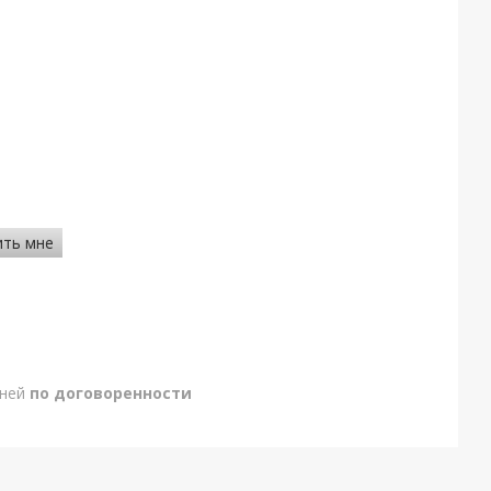
ить мне
дней
по договоренности