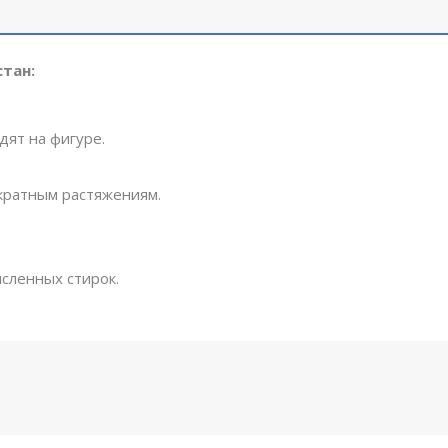
стан:
дят на фигуре.
ократным растяжениям.
сленных стирок.