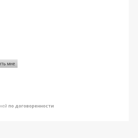
ить мне
дней
по договоренности