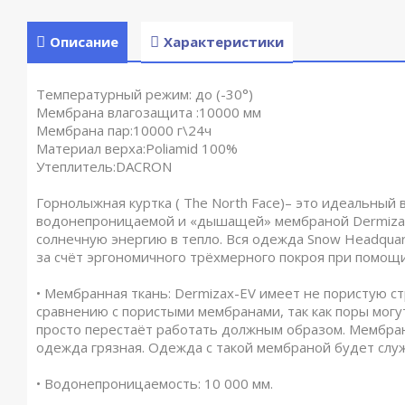
Описание
Характеристики
Температурный режим: до (-30°)
Мембрана влагозащита :10000 мм
Мембрана пар:10000 г\24ч
Материал верха:Poliamid 100%
Утеплитель:DACRON
Горнолыжная куртка ( The North Face)– это идеальный
водонепроницаемой и «дышащей» мембраной Dermiza
солнечную энергию в тепло. Вся одежда Snow Headquar
за счёт эргономичного трёхмерного покроя при помощи
• Мембранная ткань: Dermizax-EV имеет не пористую с
сравнению с пористыми мембранами, так как поры могу
просто перестаёт работать должным образом. Мембрана
одежда грязная. Одежда с такой мембраной будет служ
• Водонепроницаемость: 10 000 мм.