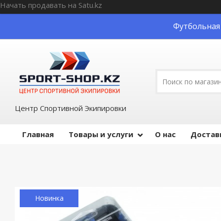
Начать продавать на Satu.kz
Футбольная 
Центр Спортивной Экипировки
Главная
Товары и услуги
О нас
Достав
Новинка