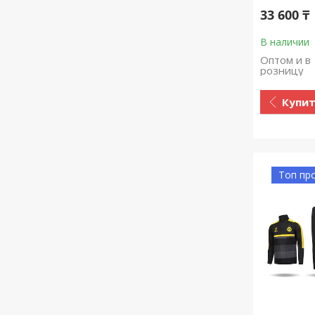
33 600 ₸
В наличии
Оптом и в
розницу
Купи
Топ пр