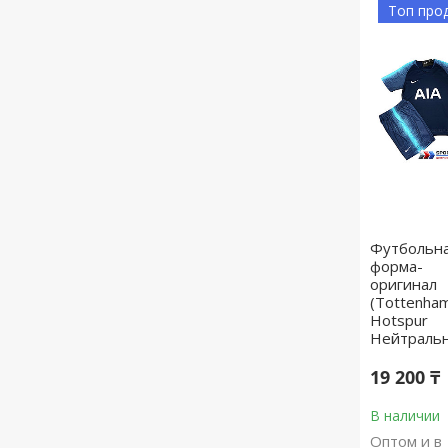
Топ про
Футбольн
форма-
оригинал
(Tottenha
Hotspur
Нейтральн
19 200 ₸
В наличии
Оптом и в