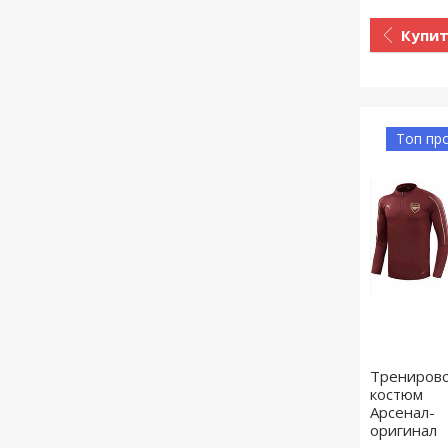
Купи
Топ пр
Трениров
костюм
Арсенал-
оригинал