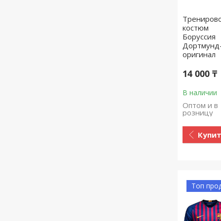
Трениров
костюм
Боруссия
Дортмунд
оригинал
14 000 ₸
В наличии
Оптом и в
розницу
Купи
Топ про