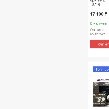
18/19
17 100 ₸
В наличии
Оптом и в
розницу
Купи
Топ пр