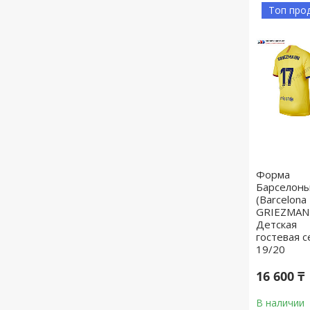
Топ про
Форма
Барселон
(Barcelona
GRIEZMANN
Детская
гостевая с
19/20
16 600 ₸
В наличии