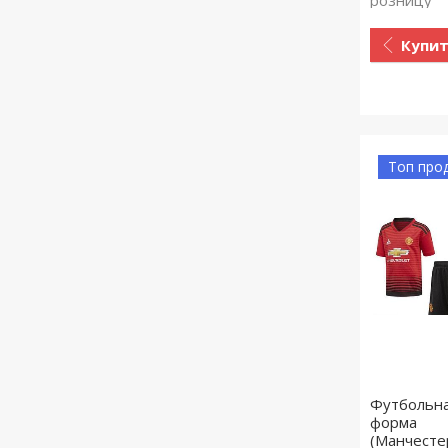
Купи
Топ про
Футбольн
форма
(Манчесте