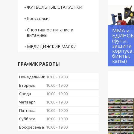
ФУТБОЛЬНЫЕ СТАТУЭТКИ
Кроссовки
Спортивное питание и
ММА и
ЕДИНОБ
витамины
(футы,
защита
МЕДИЦИНСКИЕ МАСКИ
корпуса,
бинты,
капы)
ГРАФИК РАБОТЫ
Понедельник
10:00
19:00
Вторник
10:00
19:00
Среда
10:00
19:00
Четверг
10:00
19:00
Пятница
10:00
19:00
Суббота
10:00
19:00
Воскресенье
10:00
19:00