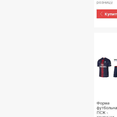
розницу
Купи
Форма
футбольн
ПСЖ -
оригинал