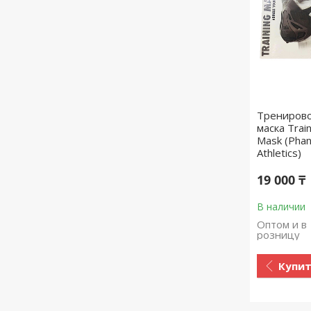
Трениров
маска Train
Mask (Pha
Athletics)
19 000 ₸
В наличии
Оптом и в
розницу
Купи