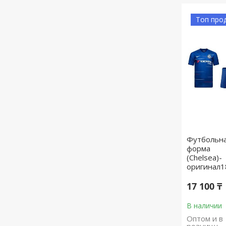
Топ про
Футбольн
форма
(Chelsea)-
оригинал1
17 100 ₸
В наличии
Оптом и в
розницу