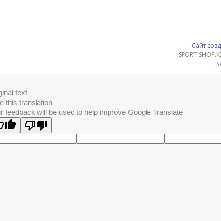
Сайт созд
SPORT-SHOP.K
S
ginal text
e this translation
r feedback will be used to help improve Google Translate