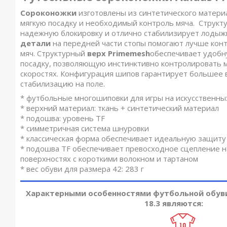
Сороконожки
изготовлены из синтетического матери
мягкую посадку и необходимый контроль мяча. Структу
надежную блокировку и отлично стабилизирует лодыж
детали
на передней части стопы помогают лучше кон
мяч. Структурный
верх Primemesh
обеспечивает удобн
посадку, позволяющую инстинктивно контролировать м
скоростях. Конфигурация шипов гарантирует большее 
стабилизацию на поле.
* футбольные многошиповки для игры на искусственны
* верхний материал: ткань + синтетический материал
* подошва: уровень TF
* симметричная система шнуровки
* классическая форма обеспечивает идеальную защит
* подошва TF обеспечивает превосходное сцепление н
поверхностях с короткими волокном и тартаном
* вес обуви для размера 42: 283 г
Характерными особенностями футбольной обуви 
18.3 являются: