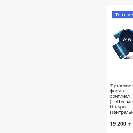
Топ про
Футбольн
форма-
оригинал
(Tottenha
Hotspur
Нейтральн
19 200 ₸