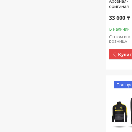
Арсенал-
оригинал
33 600 ₸
В наличии
Оптом и в
розницу
Купи
Топ пр