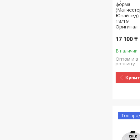
форма
(Манчесте
Юнайтед)
18/19
Оригинал
17 100 ₸
В наличии
Оптом и в
розницу
Купи
Топ про