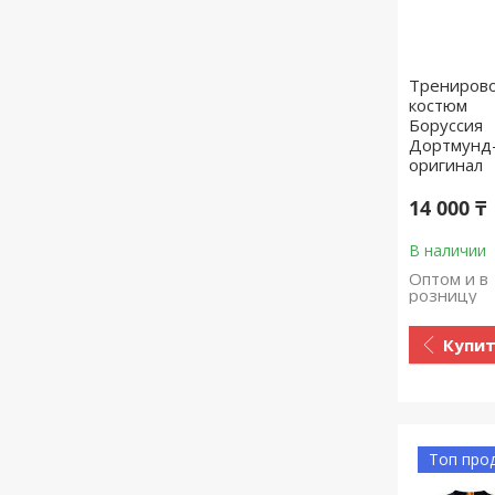
Трениров
костюм
Боруссия
Дортмунд
оригинал
14 000 ₸
В наличии
Оптом и в
розницу
Купи
Топ про