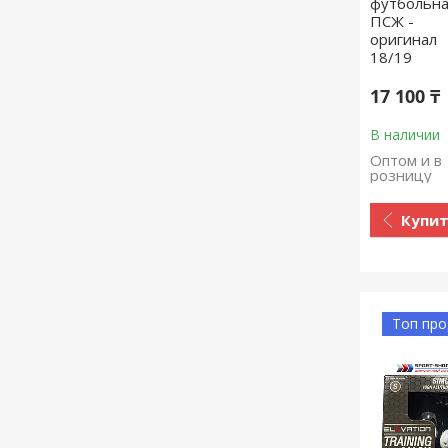
футбольн
ПСЖ -
оригинал
18/19
17 100 ₸
В наличии
Оптом и в
розницу
Купи
Топ пр