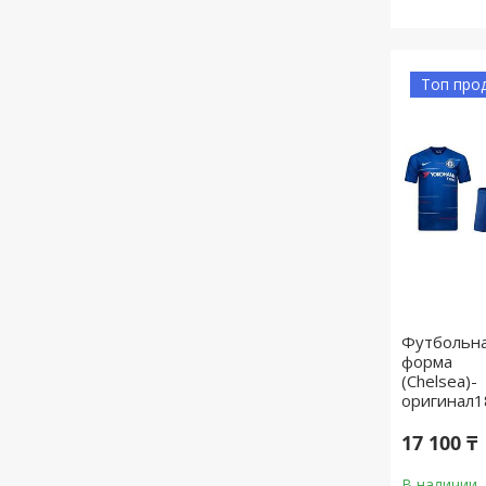
Топ про
Футбольн
форма
(Chelsea)-
оригинал1
17 100 ₸
В наличии