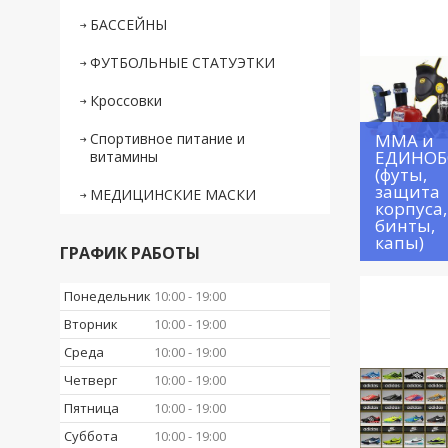
БАССЕЙНЫ
ФУТБОЛЬНЫЕ СТАТУЭТКИ
Кроссовки
Спортивное питание и
ММА и
ЕДИНОБ
витамины
(футы,
защита
МЕДИЦИНСКИЕ МАСКИ
корпуса,
бинты,
капы)
ГРАФИК РАБОТЫ
Понедельник
10:00
19:00
Вторник
10:00
19:00
Среда
10:00
19:00
Четверг
10:00
19:00
Пятница
10:00
19:00
Суббота
10:00
19:00