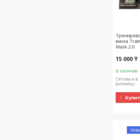
Трениров
маска Train
Mask 2.0
15 000 ₸
В наличии
Оптом и в
розницу
Купи
Нов