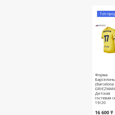
Топ про
Форма
Барселон
(Barcelona
GRIEZMANN
Детская
гостевая с
19/20
16 600 ₸