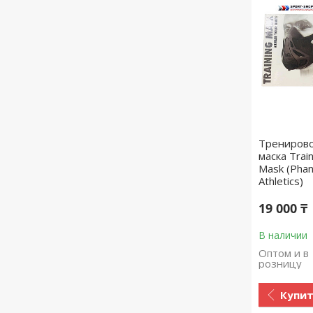
Трениров
маска Train
Mask (Pha
Athletics)
19 000 ₸
В наличии
Оптом и в
розницу
Купи