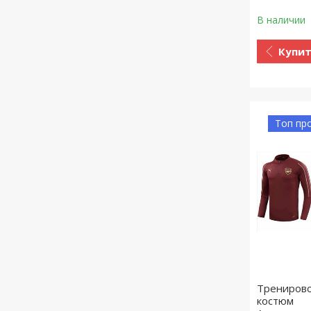
В наличии
Купи
Топ пр
Трениров
костюм